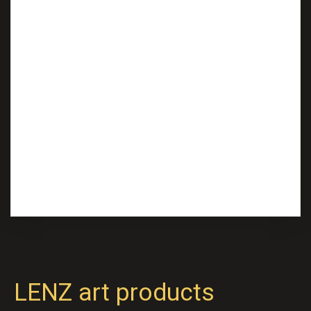
Es sind keine Kommentare vorhanden.
Archives
Keine Archive zum Anzeigen.
Categories
Keine Kategorien
LENZ art products